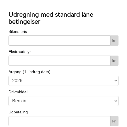
Udregning med standard låne
betingelser
i
Bilens pris
kr.
Ekstraudstyr
kr.
Årgang (1. indreg.dato)
KODA modeller
 ŠKODA
Drivmiddel
ect
easing
Udbetaling
kr.
mer - få