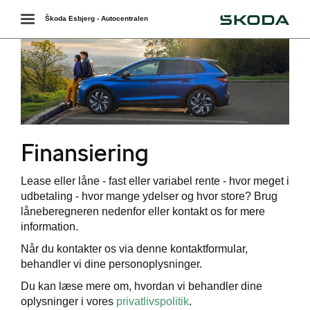
Škoda
Toggle
Škoda Esbjerg - Autocentralen
navigation
ende levering
Finansiering
r
Lease eller låne - fast eller variabel rente - hvor meget i
udbetaling - hvor mange ydelser og hvor store? Brug
låneberegneren nedenfor eller kontakt os for mere
information.
Når du kontakter os via denne kontaktformular,
behandler vi dine personoplysninger.
Du kan læse mere om, hvordan vi behandler dine
oplysninger i vores
privatlivspolitik
.