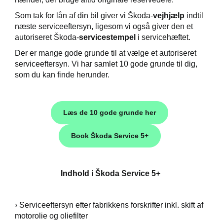
i
Som tak for lån af din bil giver vi Škoda
-
vejhjælp
indtil
 mindre slid
næste serviceeftersyn, ligesom vi også giver den et
autoriseret Škoda
-
servicestempel
i servicehæftet.
ct
Der er mange gode grunde til at vælge et autoriseret
serviceeftersyn. Vi har samlet 10 gode grunde til dig,
som du kan finde herunder.
de
de
Læs de 10 gode grunde her
ementer
Book Škoda Service 5+
t
Indhold i Škoda Service 5+
e 5+
ugtbilsattest
› Serviceeftersyn efter fabrikkens forskrifter inkl. skift af
motorolie og oliefilter
jem