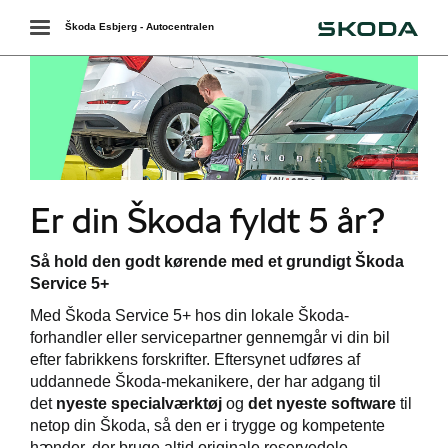
Škoda
Toggle
Škoda Esbjerg - Autocentralen
navigation
Er din Škoda fyldt 5 år?
Så hold den godt kørende med et grundigt Škoda
Service 5+
Med Škoda Service 5+ hos din lokale Škoda-
forhandler eller servicepartner gennemgår vi din bil
værkstedet
efter fabrikkens forskrifter. Eftersynet udføres af
uddannede Škoda-mekanikere, der har adgang til
services
det
nyeste specialværktøj
og
det nyeste software
til
netop din Škoda, så den er i trygge og kompetente
rvice = højere
hænder, der bruge altid originale reservedele.