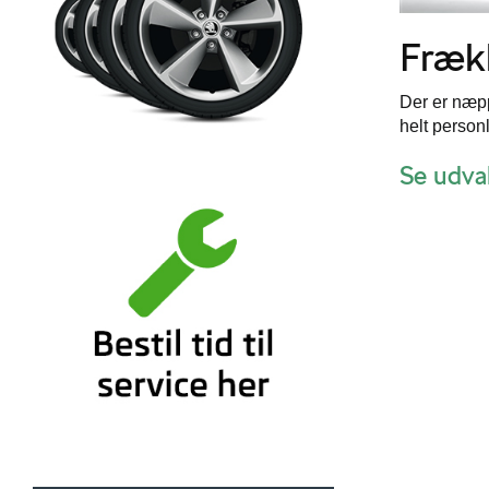
Fræk
Der er næpp
helt person
Se udva