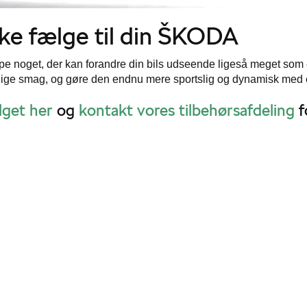
ke fælge til din ŠKODA
e noget, der kan forandre din bils udseende ligeså meget som et 
lige smag, og gøre den endnu mere sportslig og dynamisk med e
lget her
og
kontakt vores tilbehørsafdeling
f