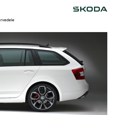
Škoda
rvedele