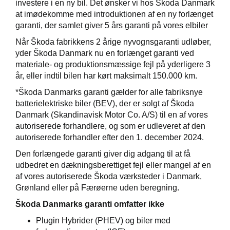
investere i en ny bil. Det ønsker vi hos Škoda Danmark
at imødekomme med introduktionen af en ny forlænget
garanti, der samlet giver 5 års garanti på vores elbiler
Når Škoda fabrikkens 2 årige nyvognsgaranti udløber,
i
yder Škoda Danmark nu en forlænget garanti ved
materiale- og produktionsmæssige fejl på yderligere 3
år, eller indtil bilen har kørt maksimalt 150.000 km.
*Škoda Danmarks garanti gælder for alle fabriksnye
batterielektriske biler (BEV), der er solgt af Škoda
Danmark (Skandinavisk Motor Co. A/S) til en af vores
autoriserede forhandlere, og som er udleveret af den
KODA modeller
autoriserede forhandler efter den 1. december 2024.
Den forlængede garanti giver dig adgang til at få
 ŠKODA
udbedret en dækningsberettiget fejl eller mangel af en
af vores autoriserede Škoda værksteder i Danmark,
ect
Grønland eller på Færøerne uden beregning.
easing
Škoda Danmarks garanti omfatter ikke
Plugin Hybrider (PHEV) og biler med
mer - få