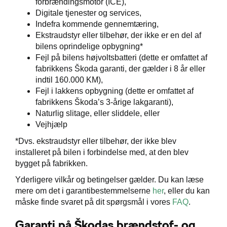
forbrændingsmotor (ICE),
Digitale tjenester og services,
Indefra kommende gennemtæring,
Ekstraudstyr eller tilbehør, der ikke er en del af
bilens oprindelige opbygning*
Fejl på bilens højvoltsbatteri (dette er omfattet af
fabrikkens Škoda garanti, der gælder i 8 år eller
p
indtil 160.000 KM),
Fejl i lakkens opbygning (dette er omfattet af
til hurtig
fabrikkens Škoda’s 3-årige lakgaranti),
Naturlig slitage, eller sliddele, eller
Vejhjælp
*Dvs. ekstraudstyr eller tilbehør, der ikke blev
ler
installeret på bilen i forbindelse med, at den blev
bygget på fabrikken.
Yderligere vilkår og betingelser gælder. Du kan læse
mere om det i garantibestemmelserne
her
, eller du kan
måske finde svaret på dit spørgsmål i vores
FAQ
.
Garanti på Škodas brændstof- og