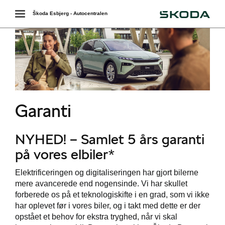
Škoda
Toggle
Škoda Esbjerg - Autocentralen
navigation
ende levering
Garanti
r
NYHED! – Samlet 5 års garanti
på vores elbiler*
Elektrificeringen og digitaliseringen har gjort bilerne
mere avancerede end nogensinde. Vi har skullet
forberede os på et teknologiskifte i en grad, som vi ikke
har oplevet før i vores biler, og i takt med dette er der
opstået et behov for ekstra tryghed, når vi skal