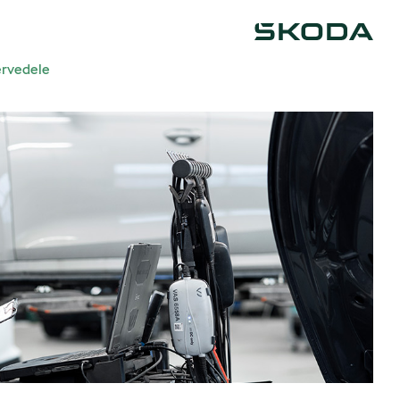
Škoda
rvedele