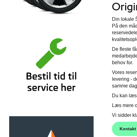
Origi
Din lokale Š
På den måde 
reservedele
kvalitetsopl
De fleste få
medarbejder
behov for.
Vores reserv
levering - d
samme dag 
Du kan læs
Læs mere om
Vi sidder kl
Kontakt