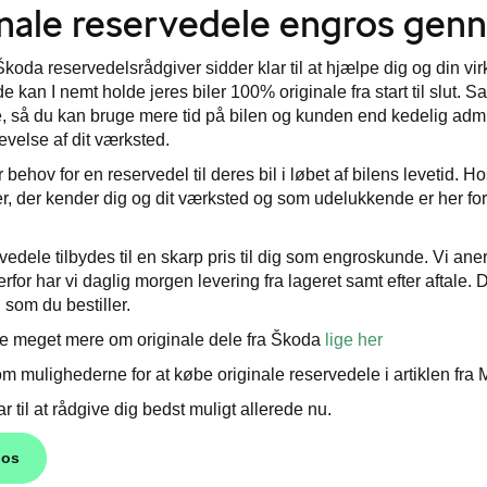
nale reservedele engros gen
koda reservedelsrådgiver sidder klar til at hjælpe dig og din vir
kan I nemt holde jeres biler 100% originale fra start til slut. Sam
, så du kan bruge mere tid på bilen og kunden end kedelig admi
evelse af dit værksted.
r behov for en reservedel til deres bil i løbet af bilens levetid. H
, der kender dig og dit værksted og som udelukkende er her for 
edele tilbydes til en skarp pris til dig som engroskunde. Vi aner
erfor har vi daglig morgen levering fra lageret samt efter aftale.
som du bestiller.
e meget mere om originale dele fra Škoda
lige her
 mulighederne for at købe originale reservedele i artiklen fra
ar til at rådgive dig bedst muligt allerede nu.
 os