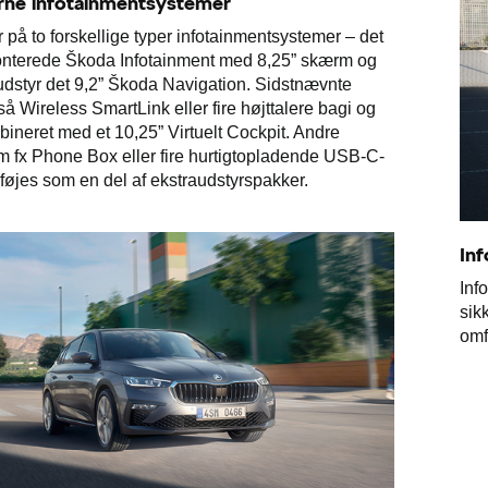
ne infotainmentsystemer
 på to forskellige typer infotainmentsystemer – det
nterede Škoda Infotainment med 8,25” skærm og
dstyr det 9,2” Škoda Navigation. Sidstnævnte
så Wireless SmartLink eller fire højttalere bagi og
mbineret med et 10,25” Virtuelt Cockpit. Andre
m fx Phone Box eller fire hurtigtopladende USB-C-
ilføjes som en del af ekstraudstyrspakker.
Inf
Inf
sik
omf