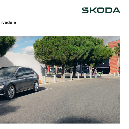
Škoda
rvedele