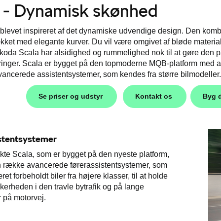
a - Dynamisk skønhed
blevet inspireret af det dynamiske udvendige design. Den komb
ket med elegante kurver. Du vil være omgivet af bløde materiale
koda Scala har alsidighed og rummelighed nok til at gøre den parat
ringer. Scala er bygget på den topmoderne MQB-platform med ava
vancerede assistentsystemer, som kendes fra større bilmodeller.
Se priser og udstyr
Kontakt os
Byg d
stentsystemer
te Scala, som er bygget på den nyeste platform,
n række avancerede førerassistentsystemer, som
æret forbeholdt biler fra højere klasser, til at holde
kerheden i den travle bytrafik og på lange
 på motorvej.