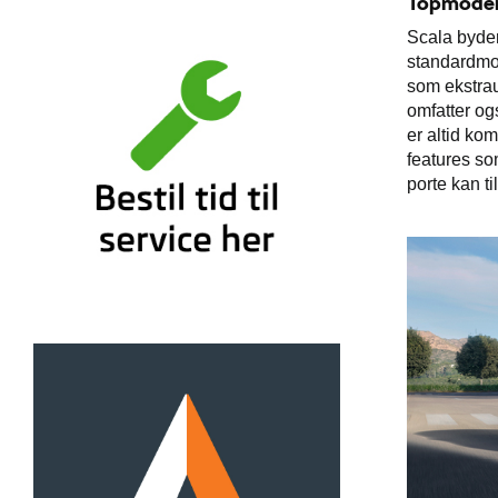
Topmoder
Scala byder
standardmo
som ekstrau
omfatter og
er altid ko
features so
porte kan t