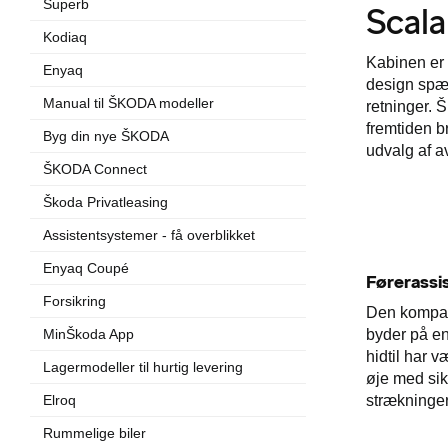
Superb
Scal
Kodiaq
Kabinen er 
Enyaq
design spæk
Manual til ŠKODA modeller
retninger. Š
fremtiden b
Byg din nye ŠKODA
udvalg af a
ŠKODA Connect
Škoda Privatleasing
Assistentsystemer - få overblikket
Enyaq Coupé
Førerassi
Forsikring
Den kompak
byder på e
MinŠkoda App
hidtil har v
Lagermodeller til hurtig levering
øje med sik
strækninger
Elroq
Rummelige biler