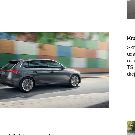
Kr
Ško
uds
nat
TSI
dre