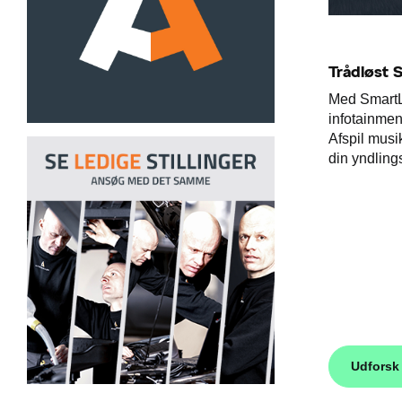
Trådløst 
Med SmartL
infotainmen
Afspil musik
din yndling
Udforsk